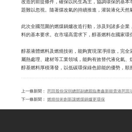
改造的前提條件，確保以民生為主，協調環保的基本
題難以忽視。隨著煤改氣的持續推進，灌裝液化天然氣
此次全國范圍的燃煤鍋爐改造行動，涉及到諸多企業
料的基本要求。在市場高需求下，醇基燃料在國家環
醇基液體燃料及燃燒技術，能夠實現潔凈排放，完全滿
屬熱處理、建材等工業領域，能夠有效替代液化氣、
醇基燃料厚積薄發，以低碳環保綠色節能的優勢，順
上一條新聞：
芭田股份深圳總部副總親臨奧鑫新能貴港芭田
下一條新聞：
燃燒技術創新讓燃煤鍋爐更環保