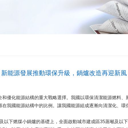
新能源發展推動環保升級，鍋爐改造再迎新風
全和優化能源結構的重大戰略選擇。我國以環保清潔能源燃料、
源在我國能源結構中的比例。讓我國能源組成逐漸向清潔化、環
蒸噸及以下燃煤小鍋爐的基礎上，全面啟動城市建成區35蒸噸及